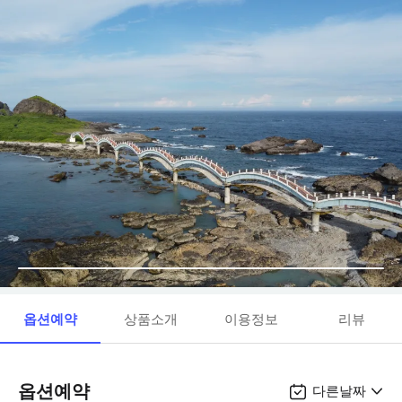
옵션예약
상품소개
이용정보
리뷰
옵션예약
다른날짜