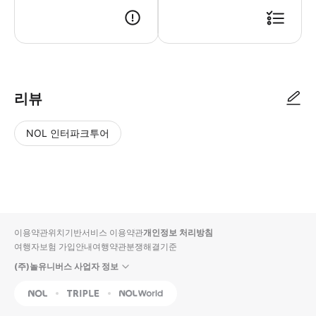
리뷰
NOL 인터파크투어
NOL
별
사
에서
점
진/
작성
높
동
된
은
영
리뷰
순
상
이용약관
위치기반서비스 이용약관
개인정보 처리방침
입니
여행자보험 가입안내
여행약관
분쟁해결기준
다.
(주)놀유니버스 사업자 정보
별
사
NOL
Triple
Interpark Global
점
진/