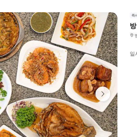
즉
방
일