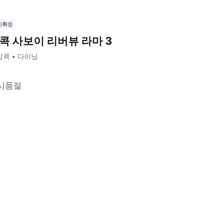
시확정
콕 사보이 리버뷰 라마 3
방콕
다이닝
시품절