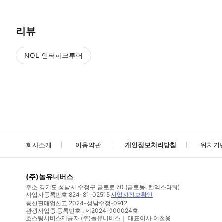
리뷰
NOL 인터파크투어
NOL
에서 작성된 리뷰 입니다.
별점 높은순
별점 높은순
회사소개
이용약관
개인정보처리방침
위치기
(주)놀유니버스
주소
경기도 성남시 수정구 금토로 70 (금토동, 텐엑스타워)
사업자등록번호
824-81-02515
사업자정보확인
통신판매업신고
2024-성남수정-0912
관광사업증 등록번호 : 제2024-000024호
호스팅서비스제공자 (주)놀유니버스｜ 대표이사 이철웅