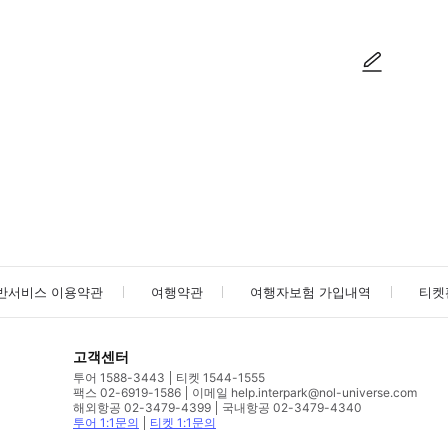
사진/동영상
사진/동영상
반서비스 이용약관
여행약관
여행자보험 가입내역
티켓
고객센터
투어 1588-3443
티켓 1544-1555
팩스 02-6919-1586
이메일 help.interpark@nol-universe.com
해외항공 02-3479-4399
국내항공 02-3479-4340
투어 1:1문의
티켓 1:1문의