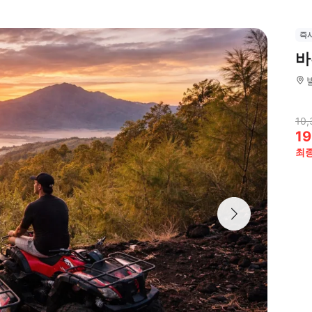
즉
바
10,
19
최