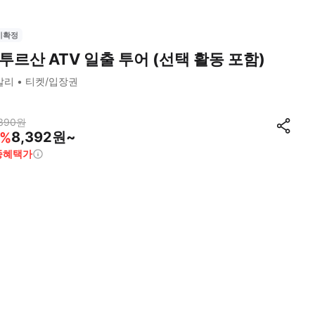
시확정
투르산 ATV 일출 투어 (선택 활동 포함)
발리
티켓/입장권
390
원
8,392원~
%
종혜택가