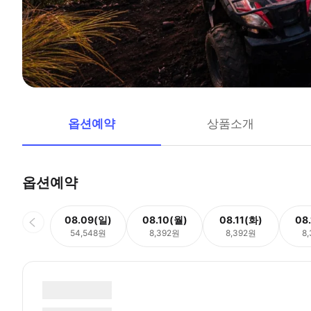
옵션예약
상품소개
옵션예약
08.09(일)
08.10(월)
08.11(화)
08
54,548원
8,392원
8,392원
8