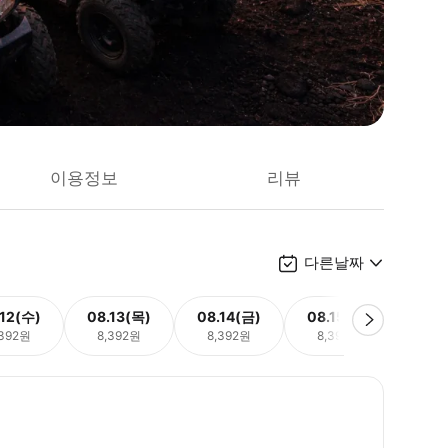
이용정보
리뷰
다른날짜
.12(수)
08.13(목)
08.14(금)
08.15(토)
08.
,392원
8,392원
8,392원
8,392원
8,