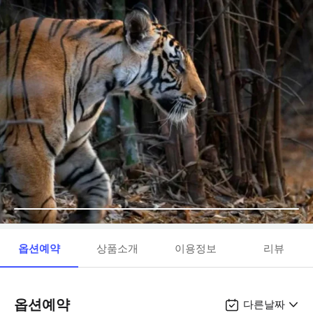
옵션예약
상품소개
이용정보
리뷰
옵션예약
다른날짜