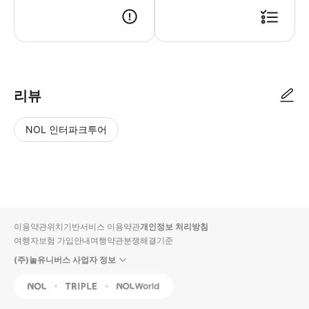
리뷰
NOL 인터파크투어
NOL
별
사
에서
점
진/
작성
높
동
된
은
영
리뷰
순
상
이용약관
위치기반서비스 이용약관
개인정보 처리방침
입니
여행자보험 가입안내
여행약관
분쟁해결기준
다.
(주)놀유니버스 사업자 정보
별
사
NOL
Triple
Interpark Global
점
진/