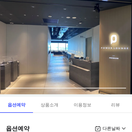
옵션예약
상품소개
이용정보
리뷰
옵션예약
다른날짜