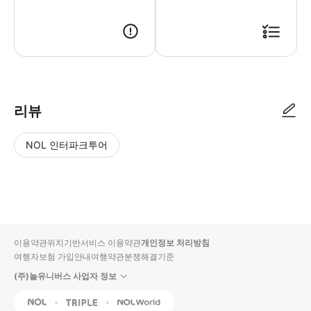
리뷰
NOL 인터파크투어
NOL
별
사
에서
점
진/
작성
높
동
된
은
영
리뷰
순
상
이용약관
위치기반서비스 이용약관
개인정보 처리방침
입니
여행자보험 가입안내
여행약관
분쟁해결기준
다.
(주)놀유니버스 사업자 정보
별
사
NOL
Triple
Interpark Global