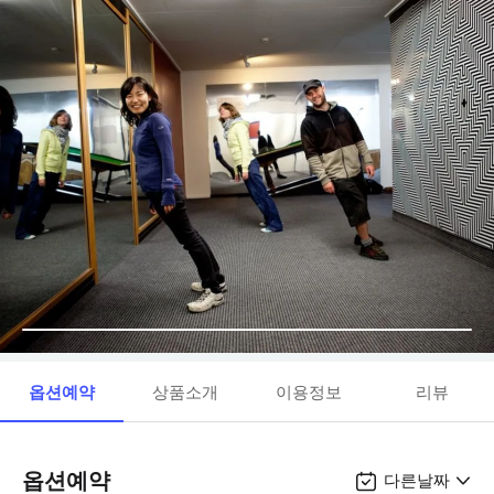
옵션예약
상품소개
이용정보
리뷰
옵션예약
다른날짜