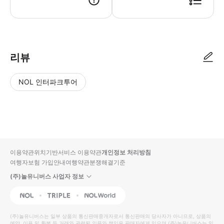
● 예약접수 후 확정이 되면 이용가능합니다. ● 바우처에 안내된 사용 방법
리뷰
NOL 인터파크투어
NOL
별
사
에서
점
진/
작성
높
동
된
은
영
리뷰
순
상
이용약관
위치기반서비스 이용약관
개인정보 처리방침
입니
여행자보험 가입안내
여행약관
분쟁해결기준
다.
(주)놀유니버스 사업자 정보
별
사
NOL
Triple
Interpark Global
점
진/
높
동
(주)놀유니버스
는 일부 상품의 통신판매중개자로서 통신판매의 당사자가 아니므로, 상품의
예약, 이용 및 환불 등 거래와 관련된 의무와 책임은 판매자에게 있으며
(주)놀유니버스
는 일