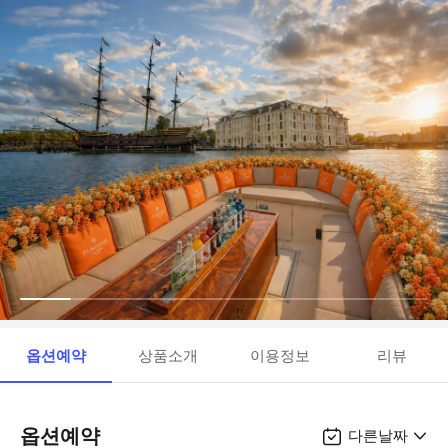
옵션예약
상품소개
이용정보
리뷰
옵션예약
다른날짜