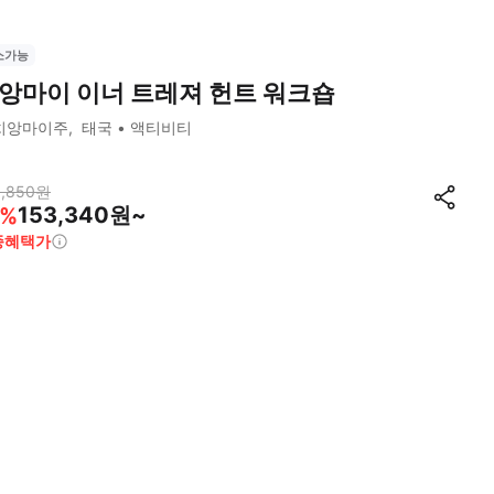
소가능
앙마이 이너 트레져 헌트 워크숍
치앙마이주
태국
액티비티
,850
원
153,340원~
%
종혜택가