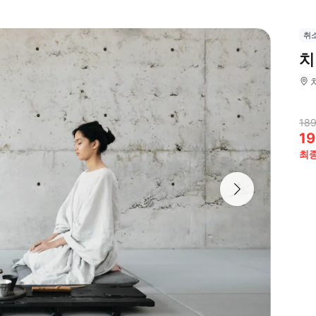
취
치
189
19
최