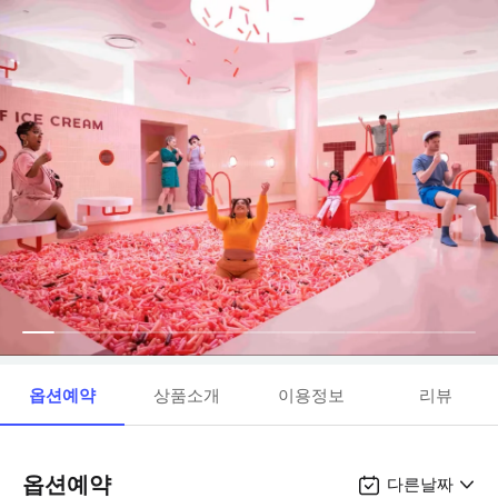
옵션예약
상품소개
이용정보
리뷰
옵션예약
다른날짜