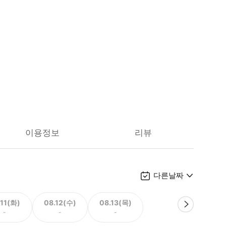
이용정보
리뷰
다른날짜
.11(화)
08.12(수)
08.13(목)
-
-
-