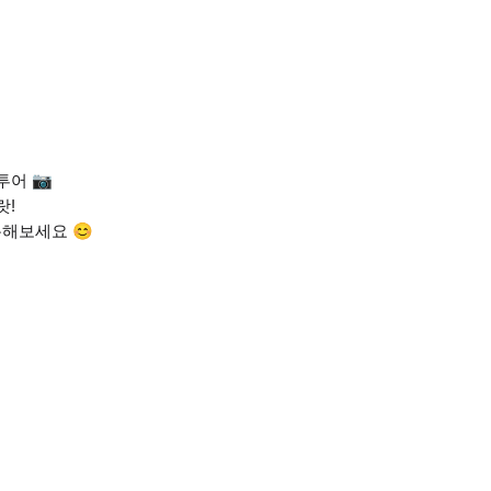
투어 📷
랏!
해보세요 😊