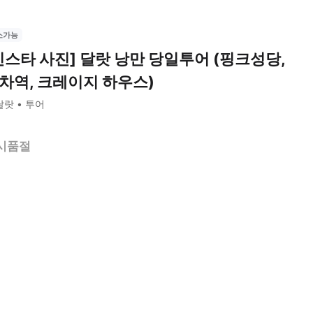
소가능
인스타 사진] 달랏 낭만 당일투어 (핑크성당,
차역, 크레이지 하우스)
달랏
투어
시품절