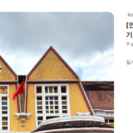
취
[
기
일