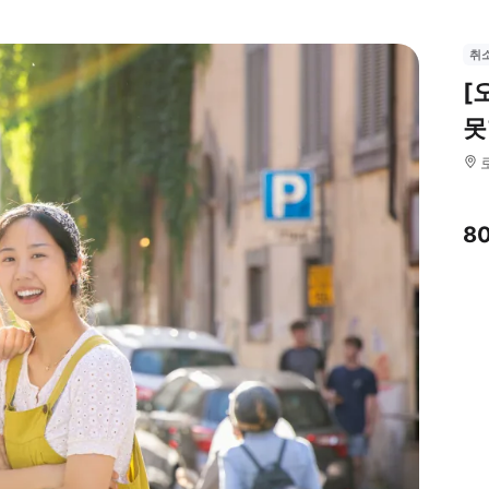
취
[
못
8