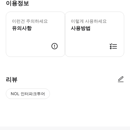
이용정보
이런건 주의하세요
이렇게 사용하세요
유의사항
사용방법
리뷰
NOL 인터파크투어
NOL
별
사
에서
점
진/
작성
높
동
된
은
영