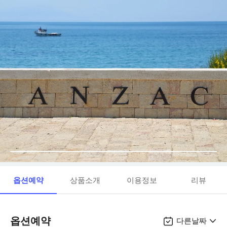
옵션예약
상품소개
이용정보
리뷰
옵션예약
다른날짜