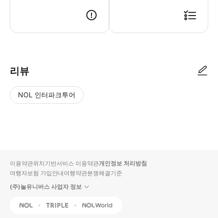
● 예약접수 후 확정이 되면 이용가능합니다. ● 바우처에 안내된 사용 방법
리뷰
NOL 인터파크투어
NOL
별
사
에서
점
진/
작성
높
동
된
은
영
리뷰
순
상
이용약관
위치기반서비스 이용약관
개인정보 처리방침
입니
여행자보험 가입안내
여행약관
분쟁해결기준
다.
(주)놀유니버스 사업자 정보
별
사
NOL
Triple
Interpark Global
점
진/