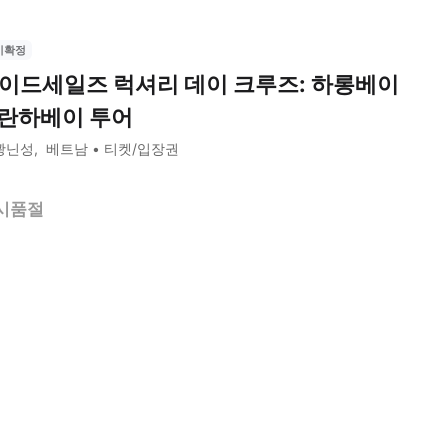
시확정
이드세일즈 럭셔리 데이 크루즈: 하롱베이
 란하베이 투어
꽝닌성
베트남
티켓/입장권
시품절