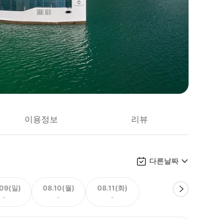
이용정보
리뷰
다른날짜
.09(일)
08.10(월)
08.11(화)
-
-
-