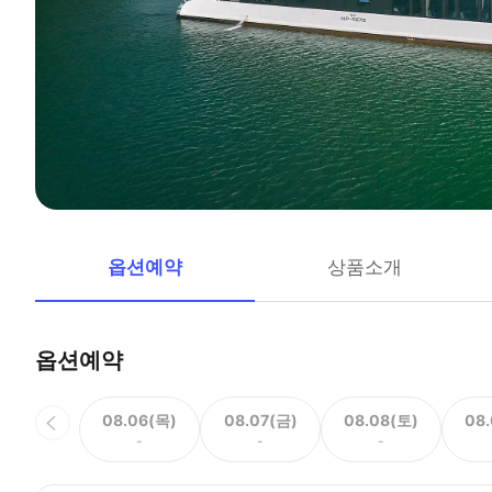
옵션예약
상품소개
옵션예약
08.06(목)
08.07(금)
08.08(토)
08
-
-
-