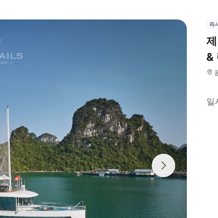
즉
제
&
일