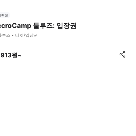
시확정
ccroCamp 툴루즈: 입장권
툴루즈
티켓/입장권
,913원~