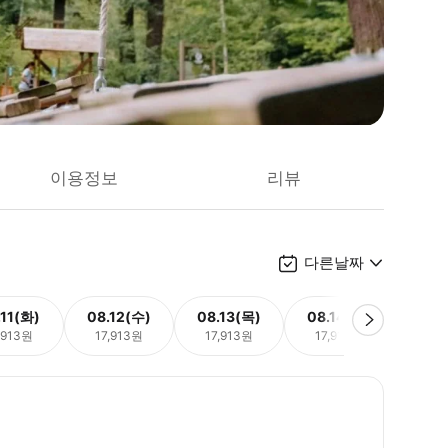
이용정보
리뷰
다른날짜
.11(화)
08.12(수)
08.13(목)
08.14(금)
08.
,913원
17,913원
17,913원
17,913원
17,