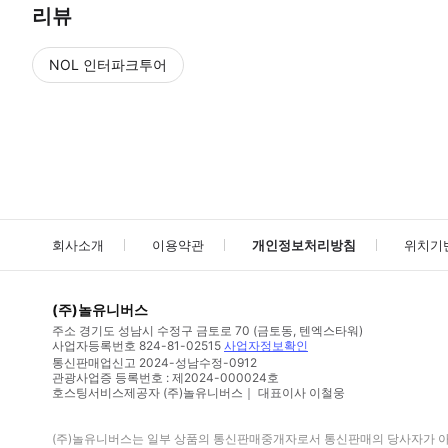
리뷰
NOL 인터파크투어
NOL
에서 작성된 리뷰 입니다.
별점 높은순
별점 높은순
회사소개
이용약관
개인정보처리방침
위치기
(주)놀유니버스
주소
경기도 성남시 수정구 금토로 70 (금토동, 텐엑스타워)
사업자등록번호
824-81-02515
사업자정보확인
통신판매업신고
2024-성남수정-0912
관광사업증 등록번호 : 제2024-000024호
호스팅서비스제공자 (주)놀유니버스｜ 대표이사 이철웅
(주)놀유니버스
는 일부 상품의 통신판매중개자로서 통신판매의 당사자가 아니