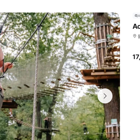
즉
A
17