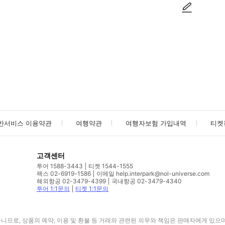
사진/동영상
사진/동영상
반서비스 이용약관
여행약관
여행자보험 가입내역
티켓
고객센터
투어 1588-3443
티켓 1544-1555
팩스 02-6919-1586
이메일 help.interpark@nol-universe.com
해외항공 02-3479-4399
국내항공 02-3479-4340
투어 1:1문의
티켓 1:1문의
므로, 상품의 예약, 이용 및 환불 등 거래와 관련된 의무와 책임은 판매자에게 있으