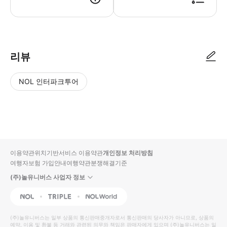
● 예약접수 후 확정이 되면 이용가능합니다. ● 바우처에 안내된 사용 방법
리뷰
NOL 인터파크투어
NOL
별
사
에서
점
진/
작성
높
동
된
은
영
리뷰
순
상
이용약관
위치기반서비스 이용약관
개인정보 처리방침
입니
여행자보험 가입안내
여행약관
분쟁해결기준
다.
(주)놀유니버스 사업자 정보
별
사
NOL
Triple
Interpark Global
점
진/
높
동
(주)놀유니버스
는 일부 상품의 통신판매중개자로서 통신판매의 당사자가 아니므로, 상품의
예약, 이용 및 환불 등 거래와 관련된 의무와 책임은 판매자에게 있으며
은
영
(주)놀유니버스
는 일