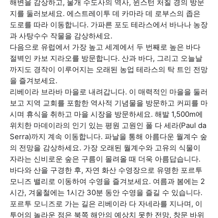
해변을 감상하고, 물개 수도사의 역사, 윈스턴 처칠 경의 방문
지를 둘러보세요. 에스트레이투 데 카마라 데 로부스의 좁은
도로를 따라 이동합니다. 가파른 포도 테라스에서 바나나 농장
과 사탕수수 작물을 감상하세요.
다음으로 유럽에서 가장 높고 세계에서 두 번째로 높은 바다
절벽인 카보 지라오를 방문합니다. 산과 바다, 그리고 오늘날
까지도 경작이 이루어지는 오래된 농업 테라스의 탁 트인 전망
을 즐겨보세요.
리베이라 브라바 마을로 내려갑니다. 이 매력적인 마을을 둘러
보고 지역 교회를 포함한 역사적 기념물을 방문하고 커피를 마
시며 휴식을 취하고 마을 시장을 방문하세요. 해발 1,500m에
위치한 마데이라의 인기 있는 평원 고원인 폴 다 세라(Paul da
Serra)까지 계속 이동합니다. 파날을 통해 아름다운 월계수 숲
의 전망을 감상하세요. 가장 오래된 월계수와 고유의 식물이
자라는 신비로운 숲은 구름이 몰려올 때 더욱 아름답습니다.
바다와 산을 구경한 후, 자연 화산 수영장으로 유명한 포르투
모니즈 밸리로 이동하여 수영을 즐겨보세요. 여름과 봄에는 2
시간, 겨울철에는 1시간 30분 동안 수영을 즐길 수 있습니다.
포르투 모니즈로 가는 길은 리베이라 다 자네라를 지나며, 이
투어의 놀라운 점은 북쪽 해안의 예상치 못한 전망, 창문 바위