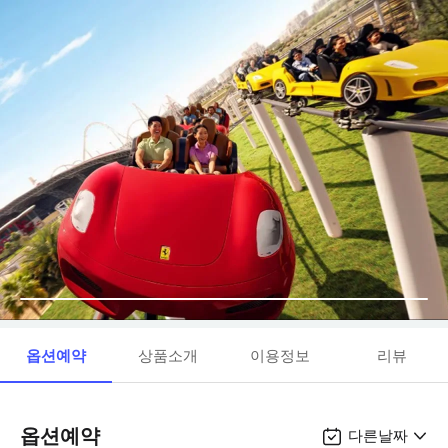
옵션예약
상품소개
이용정보
리뷰
옵션예약
다른날짜