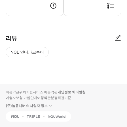
리뷰
NOL 인터파크투어
NOL
별
사
에서
점
진/
작성
높
동
된
은
영
리뷰
순
상
이용약관
위치기반서비스 이용약관
개인정보 처리방침
입니
여행자보험 가입안내
여행약관
분쟁해결기준
다.
(주)놀유니버스 사업자 정보
별
사
NOL
Triple
Interpark Global
점
진/
높
동