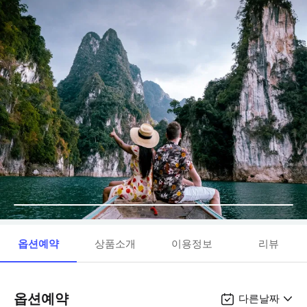
옵션예약
상품소개
이용정보
리뷰
옵션예약
다른날짜