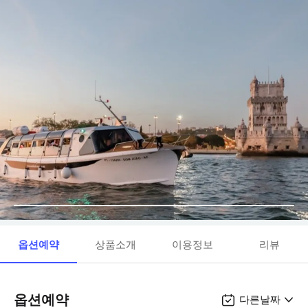
옵션예약
상품소개
이용정보
리뷰
옵션예약
다른날짜