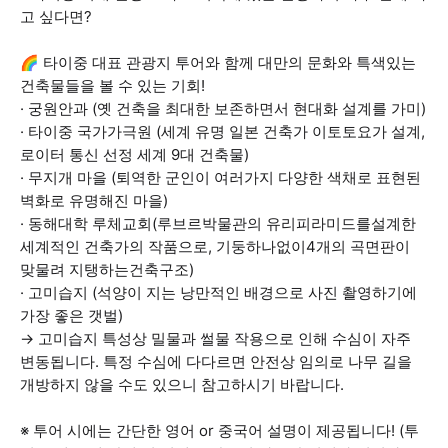
고 싶다면?
🌈 타이중 대표 관광지 투어와 함께 대만의 문화와 특색있는
건축물들을 볼 수 있는 기회!
· 궁원안과 (옛 건축을 최대한 보존하면서 현대화 설계를 가미)
· 타이중 국가가극원 (세계 유명 일본 건축가 이토토요가 설계,
로이터 통신 선정 세계 9대 건축물)
· 무지개 마을 (퇴역한 군인이 여러가지 다양한 색채로 표현된
벽화로 유명해진 마을)
· 동해대학 루체교회(루브르박물관의 유리피라미드를설계한
세계적인 건축가의 작품으로, 기둥하나없이4개의 곡면판이
맞물려 지탱하는건축구조)
· 고미습지 (석양이 지는 낭만적인 배경으로 사진 촬영하기에
가장 좋은 갯벌)
→ 고미습지 특성상 밀물과 썰물 작용으로 인해 수심이 자주
변동됩니다. 특정 수심에 다다르면 안전상 임의로 나무 길을
개방하지 않을 수도 있으니 참고하시기 바랍니다.
※ 투어 시에는 간단한 영어 or 중국어 설명이 제공됩니다! (투