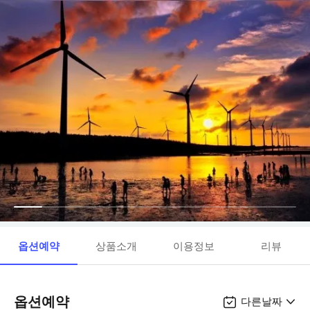
옵션예약
상품소개
이용정보
리뷰
옵션예약
다른날짜