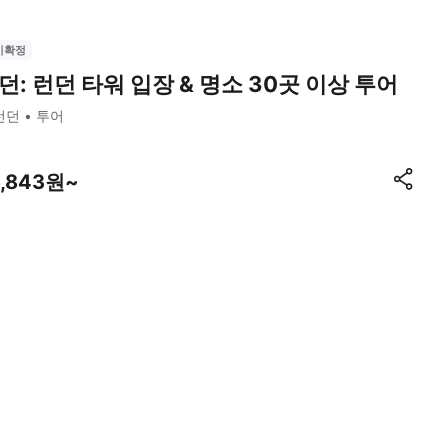
시확정
던: 런던 타워 입장 & 명소 30곳 이상 투어
런던
투어
6,843원~