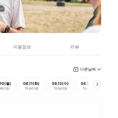
이용정보
리뷰
다른날짜
.10(월)
08.11(화)
08.12(수)
08.13(목)
08.
,843원
76,843원
76,843원
76,843원
76,