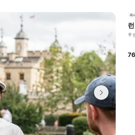
즉
런
7