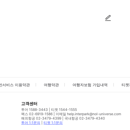
사진/동영상
사진/동영상
반서비스 이용약관
여행약관
여행자보험 가입내역
티켓
고객센터
투어 1588-3443
티켓 1544-1555
팩스 02-6919-1586
이메일 help.interpark@nol-universe.com
해외항공 02-3479-4399
국내항공 02-3479-4340
투어 1:1문의
티켓 1:1문의