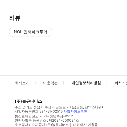
리뷰
NOL 인터파크투어
NOL
에서 작성된 리뷰 입니다.
별점 높은순
별점 높은순
회사소개
이용약관
개인정보처리방침
위치기
(주)놀유니버스
주소
경기도 성남시 수정구 금토로 70 (금토동, 텐엑스타워)
사업자등록번호
824-81-02515
사업자정보확인
통신판매업신고
2024-성남수정-0912
관광사업증 등록번호 : 제2024-000024호
호스팅서비스제공자 (주)놀유니버스｜ 대표이사 이철웅