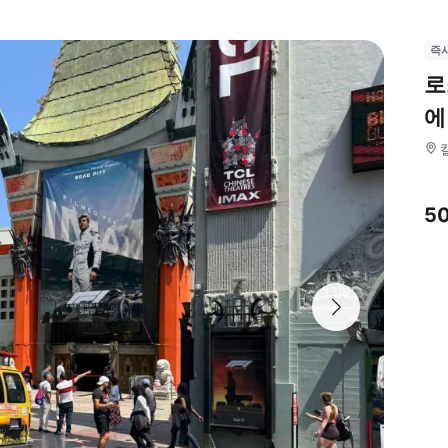
즉
로
에
5