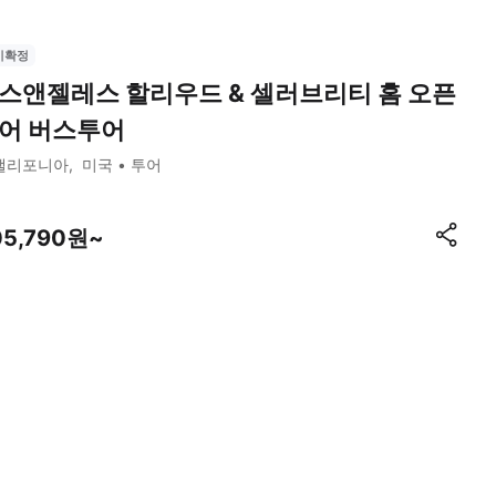
시확정
스앤젤레스 할리우드 & 셀러브리티 홈 오픈
어 버스투어
캘리포니아
미국
투어
05,790원~