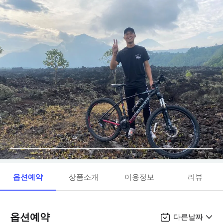
옵션예약
상품소개
이용정보
리뷰
옵션예약
다른날짜