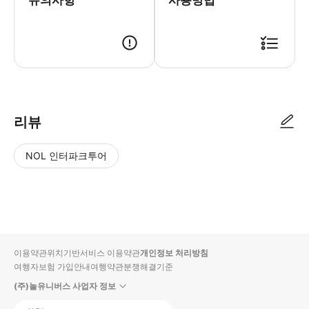
리뷰
NOL 인터파크투어
NOL
별
사
에서
점
진/
작성
높
동
된
은
영
리뷰
순
상
이용약관
위치기반서비스 이용약관
개인정보 처리방침
입니
여행자보험 가입안내
여행약관
분쟁해결기준
다.
(주)놀유니버스 사업자 정보
별
사