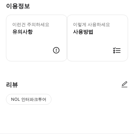
이용정보
이런건 주의하세요
이렇게 사용하세요
유의사항
사용방법
▶ 사용방법 출발 15분 전에 시청 앞 메인 부두 (Rådhusbrygge 2) 에서
리뷰
NOL 인터파크투어
NOL
별
사
에서
점
진/
작성
높
동
된