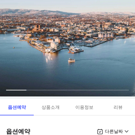
옵션예약
상품소개
이용정보
리뷰
옵션예약
다른날짜