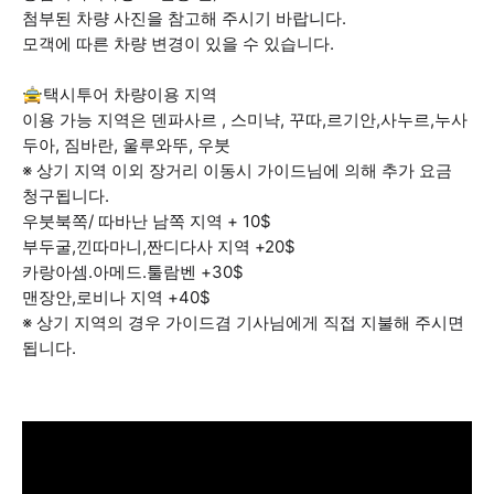
첨부된 차량 사진을 참고해 주시기 바랍니다.
모객에 따른 차량 변경이 있을 수 있습니다.
🚖택시투어 차량이용 지역
이용 가능 지역은 덴파사르 , 스미냑, 꾸따,르기안,사누르,누사
두아, 짐바란, 울루와뚜, 우붓
※ 상기 지역 이외 장거리 이동시 가이드님에 의해 추가 요금
청구됩니다.
우붓북쪽/ 따바난 남쪽 지역 + 10$
부두굴,낀따마니,짠디다사 지역 +20$
카랑아셈.아메드.툴람벤 +30$
맨장안,로비나 지역 +40$
※ 상기 지역의 경우 가이드겸 기사님에게 직접 지불해 주시면
됩니다.