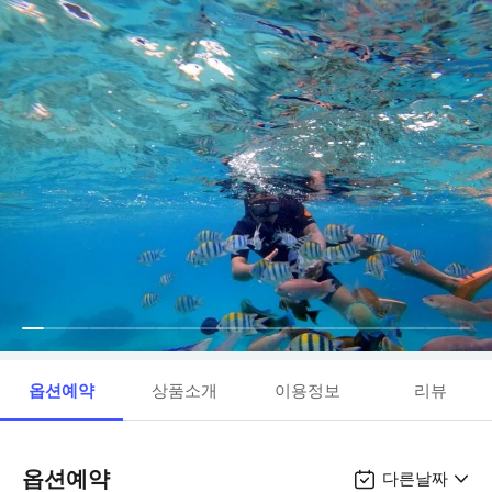
옵션예약
상품소개
이용정보
리뷰
옵션예약
다른날짜