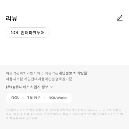
리뷰
NOL 인터파크투어
NOL
별
사
에서
점
진/
작성
높
동
된
은
영
리뷰
순
상
이용약관
위치기반서비스 이용약관
개인정보 처리방침
입니
여행자보험 가입안내
여행약관
분쟁해결기준
다.
(주)놀유니버스 사업자 정보
별
사
NOL
Triple
Interpark Global
점
진/
높
동
(주)놀유니버스
는 일부 상품의 통신판매중개자로서 통신판매의 당사자가 아니므로, 상품의
예약, 이용 및 환불 등 거래와 관련된 의무와 책임은 판매자에게 있으며
은
영
(주)놀유니버스
는 일
체 책임을 지지 않습니다.
순
상