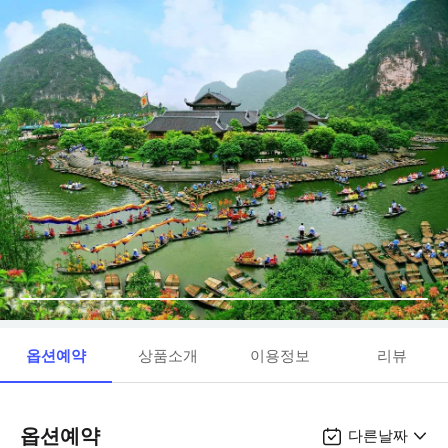
옵션예약
상품소개
이용정보
리뷰
옵션예약
다른날짜