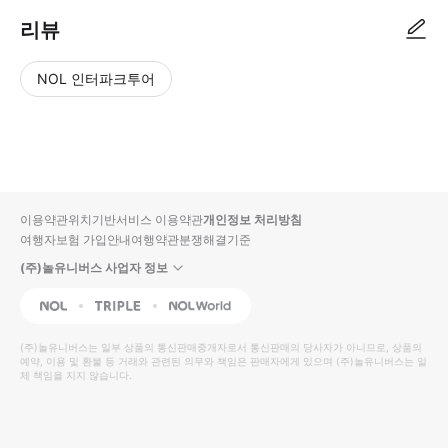
리뷰
NOL 인터파크투어
NOL
별
사
에서
점
진/
작성
높
동
된
은
영
리뷰
순
상
이용약관
위치기반서비스 이용약관
개인정보 처리방침
입니
여행자보험 가입안내
여행약관
분쟁해결기준
다.
(주)놀유니버스 사업자 정보
별
사
NOL
Triple
Interpark Global
점
진/
높
동
(주)놀유니버스
는 일부 상품의 통신판매중개자로서 통신판매의 당사자가 아니므로, 상품의
예약, 이용 및 환불 등 거래와 관련된 의무와 책임은 판매자에게 있으며
은
영
(주)놀유니버스
는 일
체 책임을 지지 않습니다.
순
상