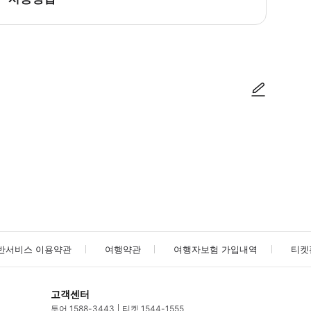
 - 만나는 장소 : 손님분 숙소에서 픽업해 드립니다. - 투어 소요시간 : 11시
사진/동영상
사진/동영상
반서비스 이용약관
여행약관
여행자보험 가입내역
티켓
고객센터
투어 1588-3443
티켓 1544-1555