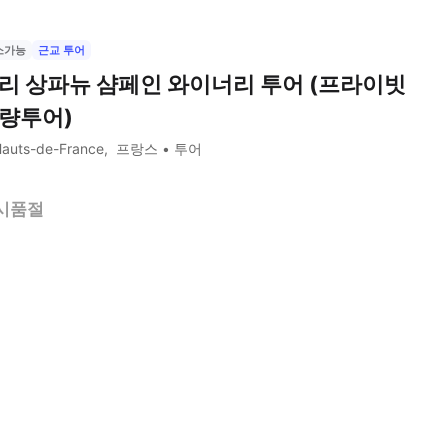
소가능
근교 투어
리 상파뉴 샴페인 와이너리 투어 (프라이빗
량투어)
auts-de-France
프랑스
투어
시품절