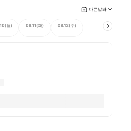
다른날짜
.10(월)
08.11(화)
08.12(수)
-
-
-