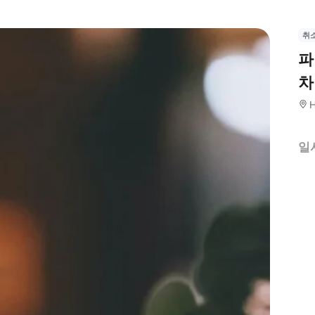
취
파
차
H
일