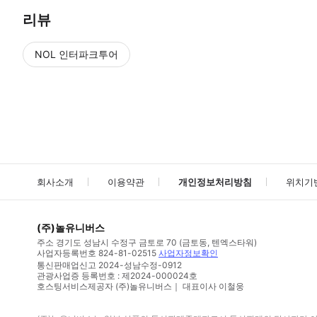
리뷰
NOL 인터파크투어
NOL
에서 작성된 리뷰 입니다.
별점 높은순
별점 높은순
회사소개
이용약관
개인정보처리방침
위치기
(주)놀유니버스
주소
경기도 성남시 수정구 금토로 70 (금토동, 텐엑스타워)
사업자등록번호
824-81-02515
사업자정보확인
통신판매업신고
2024-성남수정-0912
관광사업증 등록번호 : 제2024-000024호
호스팅서비스제공자 (주)놀유니버스｜ 대표이사 이철웅