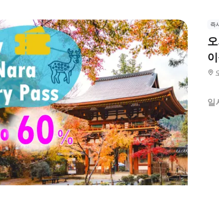
즉
오
이
일