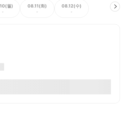
.10(월)
08.11(화)
08.12(수)
-
-
-