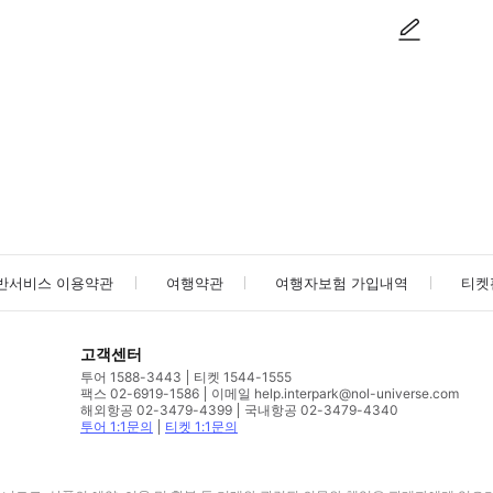
사진/동영상
사진/동영상
반서비스 이용약관
여행약관
여행자보험 가입내역
티켓
고객센터
투어 1588-3443
티켓 1544-1555
팩스 02-6919-1586
이메일 help.interpark@nol-universe.com
해외항공 02-3479-4399
국내항공 02-3479-4340
투어 1:1문의
티켓 1:1문의