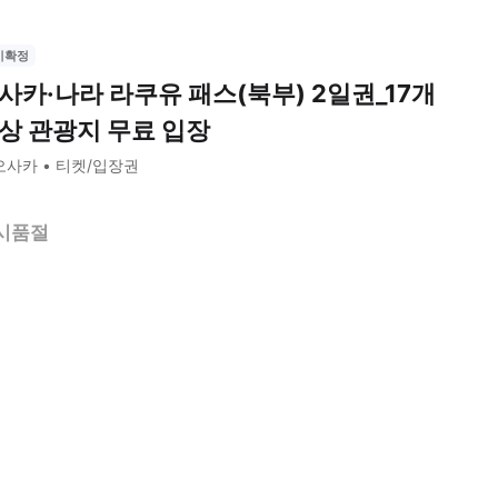
시확정
사카·나라 라쿠유 패스(북부) 2일권_17개
상 관광지 무료 입장
오사카
티켓/입장권
시품절