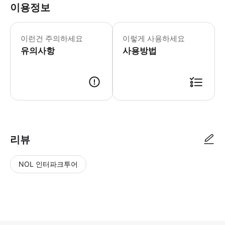
이용정보
이런건 주의하세요
이렇게 사용하세요
유의사항
사용방법
리뷰
NOL 인터파크투어
NOL
별
사
에서
점
진/
작성
높
동
된
은
영