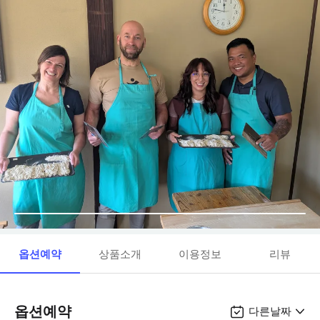
옵션예약
상품소개
이용정보
리뷰
옵션예약
다른날짜