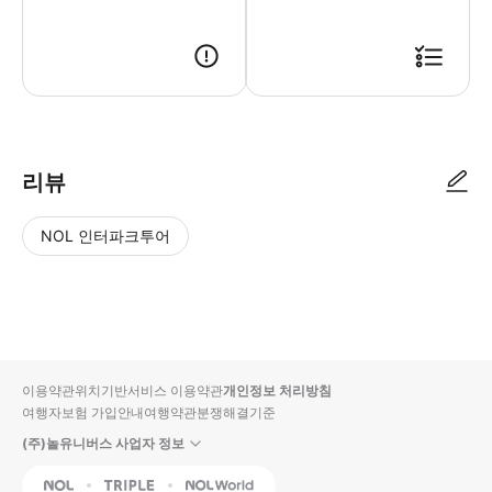
예약 확정 후, 투어 하루 전 날 저녁 가이드님이 카카오톡으로 연락드립니다
리뷰
NOL 인터파크투어
NOL
별
사
에서
점
진/
작성
높
동
된
은
영
리뷰
순
상
이용약관
위치기반서비스 이용약관
개인정보 처리방침
입니
여행자보험 가입안내
여행약관
분쟁해결기준
다.
(주)놀유니버스 사업자 정보
별
사
NOL
Triple
Interpark Global