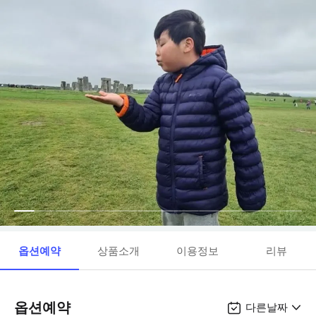
옵션예약
상품소개
이용정보
리뷰
옵션예약
다른날짜