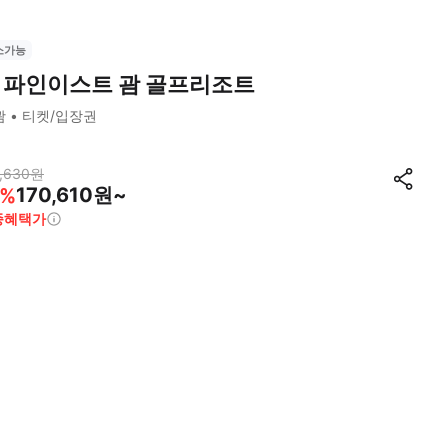
소가능
 파인이스트 괌 골프리조트
괌
티켓/입장권
,630
원
170,610원~
%
종혜택가