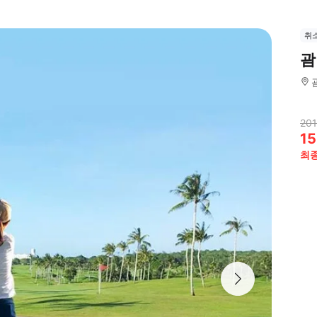
취
괌
201
15
최