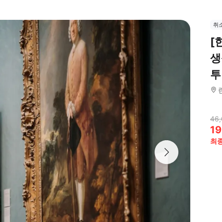
취
[
생
투
46,
19
최