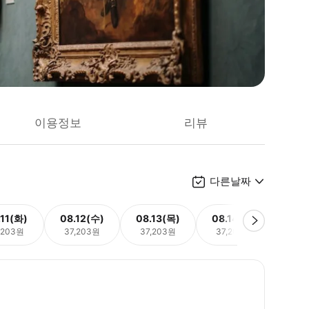
이용정보
리뷰
다른날짜
.11(화)
08.12(수)
08.13(목)
08.14(금)
08.
,203원
37,203원
37,203원
37,203원
37,