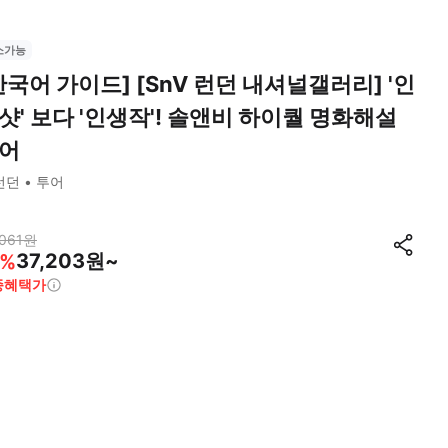
소가능
한국어 가이드] [SnV 런던 내셔널갤러리] '인
샷' 보다 '인생작'! 솔앤비 하이퀄 명화해설
어
런던
투어
061
원
37,203원~
%
종혜택가