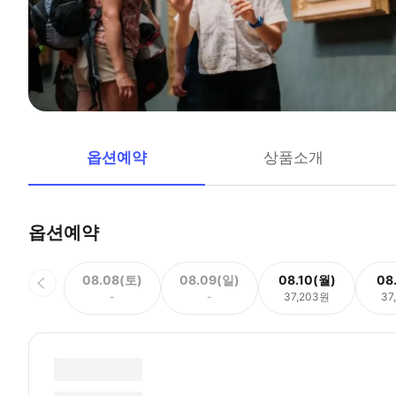
옵션예약
상품소개
옵션예약
08.08(토)
08.09(일)
08.10(월)
08
-
-
37,203원
37