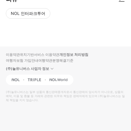
NOL 인터파크투어
NOL
별
사
에서
점
진/
작성
높
동
된
은
영
리뷰
순
상
이용약관
위치기반서비스 이용약관
개인정보 처리방침
입니
여행자보험 가입안내
여행약관
분쟁해결기준
다.
(주)놀유니버스 사업자 정보
별
사
NOL
Triple
Interpark Global
점
진/
높
동
(주)놀유니버스
는 일부 상품의 통신판매중개자로서 통신판매의 당사자가 아니므로, 상품의
예약, 이용 및 환불 등 거래와 관련된 의무와 책임은 판매자에게 있으며
은
영
(주)놀유니버스
는 일
체 책임을 지지 않습니다.
순
상