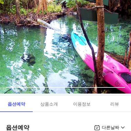
옵션예약
상품소개
이용정보
리뷰
옵션예약
다른날짜