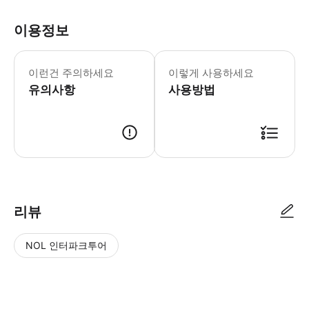
이용정보
투어는 라스베이거스 스트립을 지나 네온 
이런건 주의하세요
이렇게 사용하세요
유의사항
사용방법
● 예약접수 후 확정이 되면 이용가능합니다. ● 바우처에 안내된 사용 방법
리뷰
NOL 인터파크투어
NOL
별
사
에서
점
진/
작성