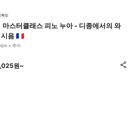
시확정
 마스터클래스 피노 누아 - 디종에서의 와
시음 🇫🇷
ijon
투어
7,025원~