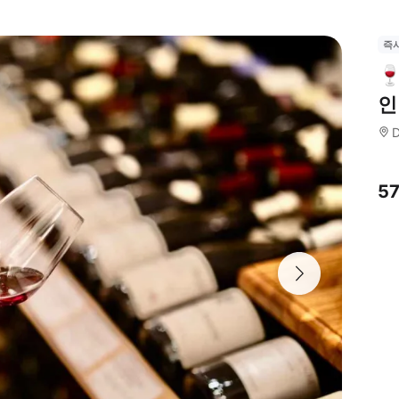
즉

인 
D
5