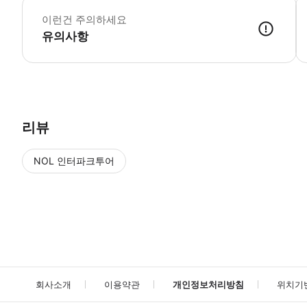
이런건 주의하세요
유의사항
● 예약접수 후 확정이 되면 이용가능합니다. ● 바우처에 안내된 사용 
리뷰
NOL 인터파크투어
NOL
에서 작성된 리뷰 입니다.
별점 높은순
별점 높은순
회사소개
이용약관
개인정보처리방침
위치기