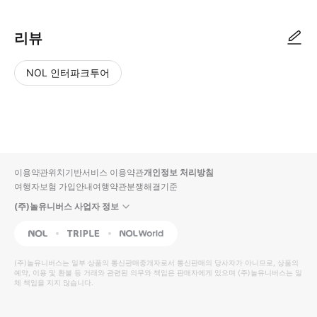
리뷰
NOL 인터파크투어
NOL
별
사
에서
점
진/
작성
높
동
된
은
영
리뷰
순
상
이용약관
위치기반서비스 이용약관
개인정보 처리방침
입니
여행자보험 가입안내
여행약관
분쟁해결기준
다.
(주)놀유니버스 사업자 정보
별
사
NOL
Triple
Interpark Global
점
진/
높
동
(주)놀유니버스
는 일부 상품의 통신판매중개자로서 통신판매의 당사자가 아니므로, 상품의
예약, 이용 및 환불 등 거래와 관련된 의무와 책임은 판매자에게 있으며
은
영
(주)놀유니버스
는 일
체 책임을 지지 않습니다.
순
상