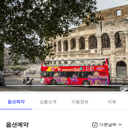
옵션예약
상품소개
이용정보
리뷰
옵션예약
다른날짜