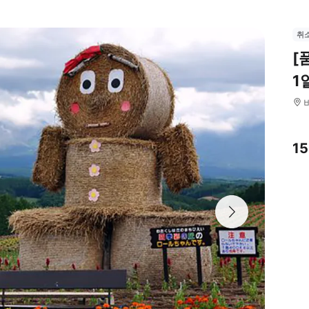
취
[
1
15