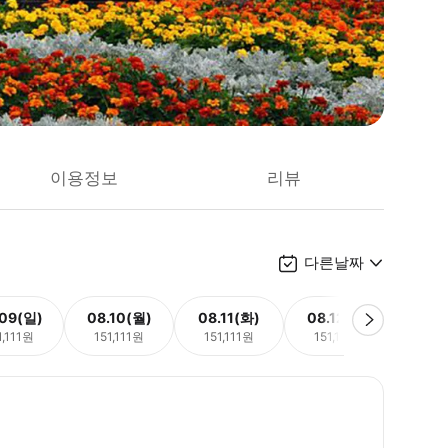
이용정보
리뷰
다른날짜
.09(일)
08.10(월)
08.11(화)
08.12(수)
08.
1,111원
151,111원
151,111원
151,111원
151