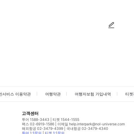
사진/동영상
사진/동영상
반서비스 이용약관
여행약관
여행자보험 가입내역
티켓
고객센터
투어 1588-3443
티켓 1544-1555
팩스 02-6919-1586
이메일 help.interpark@nol-universe.com
해외항공 02-3479-4399
국내항공 02-3479-4340
투어 1:1문의
티켓 1:1문의