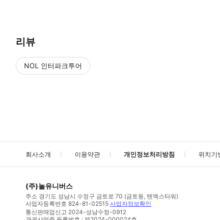
리뷰
NOL 인터파크투어
NOL
에서 작성된 리뷰 입니다.
별점 높은순
별점 높은순
회사소개
이용약관
개인정보처리방침
위치기
(주)놀유니버스
주소
경기도 성남시 수정구 금토로 70 (금토동, 텐엑스타워)
사업자등록번호
824-81-02515
사업자정보확인
통신판매업신고
2024-성남수정-0912
관광사업증 등록번호 : 제2024-000024호