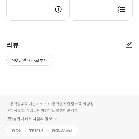
▶ 사용방법 * 버스 기사님에게 티켓을 보여주세요.
리뷰
NOL 인터파크투어
NOL
별
사
에서
점
진/
작성
높
동
된
은
영
리뷰
순
상
이용약관
위치기반서비스 이용약관
개인정보 처리방침
입니
여행자보험 가입안내
여행약관
분쟁해결기준
다.
(주)놀유니버스 사업자 정보
별
사
NOL
Triple
Interpark Global
점
진/