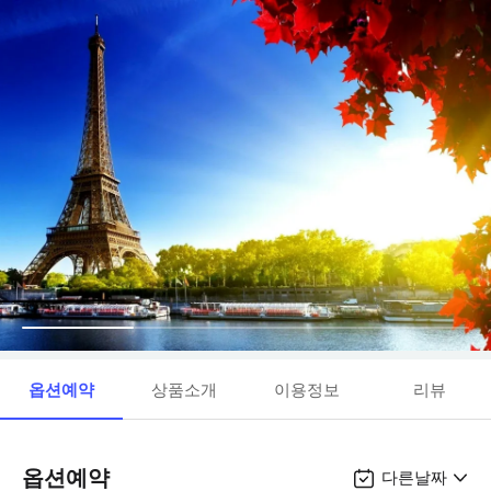
옵션예약
상품소개
이용정보
리뷰
옵션예약
다른날짜