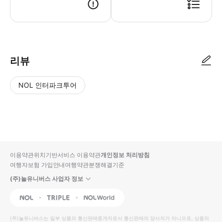
● 예약접수 후 확정이 되면 이용가능합니다. ● 바우처에 안내된 사용 방법
리뷰
NOL 인터파크투어
NOL
별
사
에서
점
진/
작성
높
동
된
은
영
리뷰
순
상
이용약관
위치기반서비스 이용약관
개인정보 처리방침
입니
여행자보험 가입안내
여행약관
분쟁해결기준
다.
(주)놀유니버스 사업자 정보
별
사
NOL
Triple
Interpark Global
점
진/
높
동
(주)놀유니버스
는 일부 상품의 통신판매중개자로서 통신판매의 당사자가 아니므로, 상품의