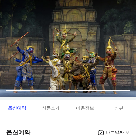
옵션예약
상품소개
이용정보
리뷰
옵션예약
다른날짜