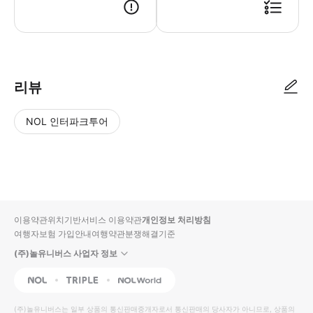
리뷰
NOL 인터파크투어
NOL
별
사
에서
점
진/
작성
높
동
된
은
영
리뷰
순
상
이용약관
위치기반서비스 이용약관
개인정보 처리방침
입니
여행자보험 가입안내
여행약관
분쟁해결기준
다.
(주)놀유니버스 사업자 정보
별
사
NOL
Triple
Interpark Global
점
진/
높
동
(주)놀유니버스
는 일부 상품의 통신판매중개자로서 통신판매의 당사자가 아니므로, 상품의