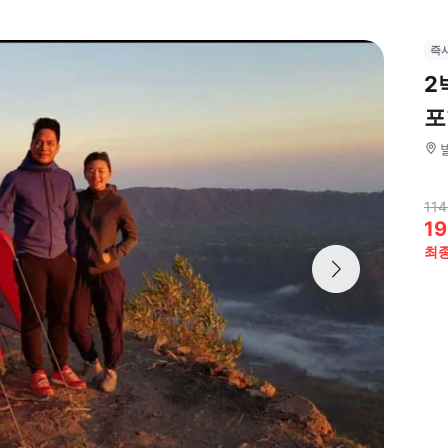
즉
2
포
114
19
최