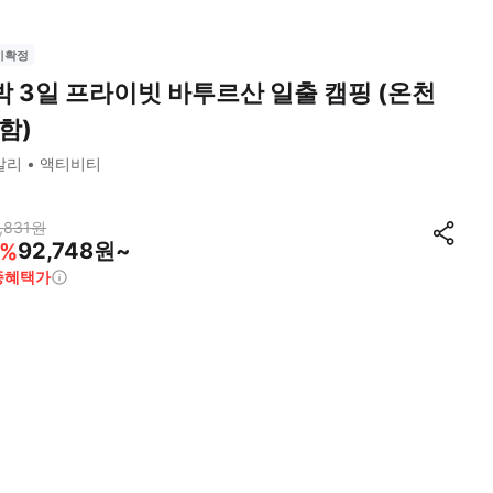
시확정
박 3일 프라이빗 바투르산 일출 캠핑 (온천
함)
발리
액티비티
,831
원
92,748원~
%
종혜택가