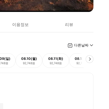
이용정보
리뷰
다른날짜
.09(일)
08.10(월)
08.11(화)
08.12(수)
08.
,748원
92,748원
92,748원
92,748원
92,