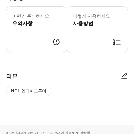
이런건 주의하세요
이렇게 사용하세요
유의사항
사용방법
리뷰
NOL 인터파크투어
NOL
별
사
에서
점
진/
작성
높
동
된
은
영
리뷰
순
상
이용약관
위치기반서비스 이용약관
개인정보 처리방침