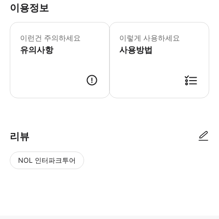
이용정보
출발 시각: 4월 3일부터 5월 24일까지
이런건 주의하세요
이렇게 사용하세요
유의사항
사용방법
● 예약접수 후 확정이 되면 이용가능합니다. ● 바우처에 안내된 사용 방법
리뷰
NOL 인터파크투어
NOL
별
사
에서
점
진/
작성
높
동
된
은
영