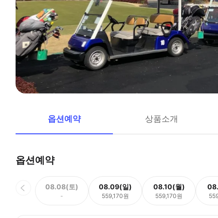
옵션예약
상품소개
옵션예약
08.08(토)
08.09(일)
08.10(월)
08
-
559,170원
559,170원
55