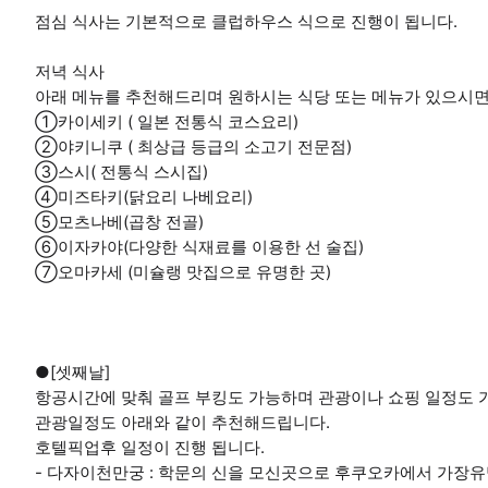
점심 식사는 기본적으로 클럽하우스 식으로 진행이 됩니다.
저녁 식사
아래 메뉴를 추천해드리며 원하시는 식당 또는 메뉴가 있으시면
①카이세키 ( 일본 전통식 코스요리)
②야키니쿠 ( 최상급 등급의 소고기 전문점)
③스시( 전통식 스시집)
④미즈타키(닭요리 나베요리)
⑤모츠나베(곱창 전골)
⑥이자카야(다양한 식재료를 이용한 선 술집)
⑦오마카세 (미슐랭 맛집으로 유명한 곳)
●[셋째날]
항공시간에 맞춰 골프 부킹도 가능하며 관광이나 쇼핑 일정도 
관광일정도 아래와 같이 추천해드립니다.
호텔픽업후 일정이 진행 됩니다.
- 다자이천만궁 : 학문의 신을 모신곳으로 후쿠오카에서 가장유