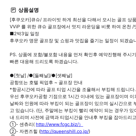
상품설명
[후쿠오카]큐슈/ 프라이빗 하게 최선을 다해서 모시는 골프 상
VViP 를 위한 큐슈 골프장에서 멋지 라운딩을 비롯 하여 온천 
■2박3일 일정
후쿠오카 명문 골프장 및 쇼핑과 맛집을 즐기는 일정이 되겠습
PS. 상품에 포함/불포함 내용을 먼저 확인후 예약진행해 주시
빠른 대응해 드리도록 하겠습니다.
●[첫날] /●[둘째날]/●[셋째날]
공항또는 호텔 픽업후 ~ 골프장 안내
*항공시간에 따라 골프 티업 시간을 조율해서 부킹해 드립니다.
우선 후쿠오카공항 기점으로 1시간 이내에 있는 골프장이며 이외
날짜와 인원에 따라 부킹이 되는 골프장이 있으며 실시간으로 
고 있습니다. (단, 주말에는 부킹이 빨리 예약이 되는 경우가
내 드리며 사전에 금액과 티업시간을 안내후 부킹을 잡아드리고
①- 센츄리(
http://www.fcgc.biz/）
②- 자퀸즈힐 (
http://queenshill.co.jp/
)