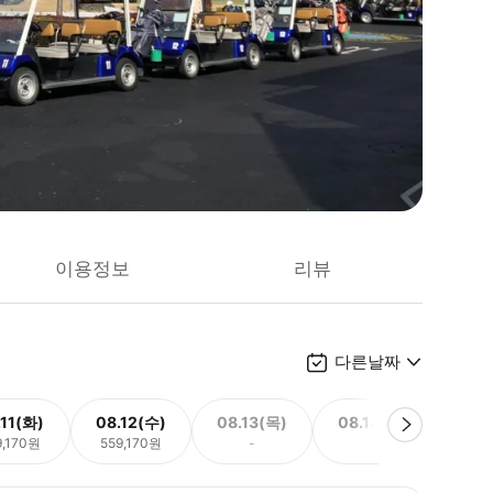
이용정보
리뷰
다른날짜
.11(화)
08.12(수)
08.13(목)
08.14(금)
08.
9,170원
559,170원
-
-