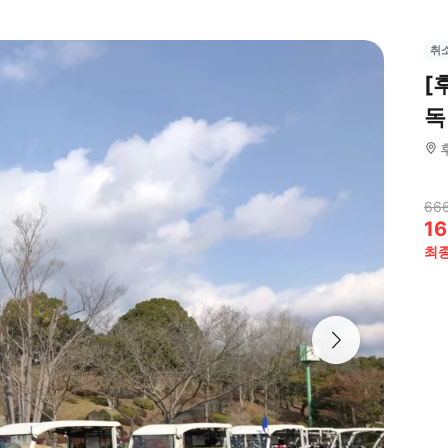
취
[
독
66
16
최