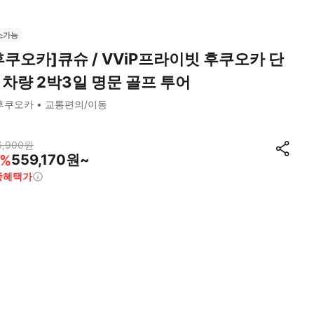
소가능
후쿠오카]큐슈 / VViP프라이빗 후쿠오카 단
 차량 2박3일 명문 골프 투어
후쿠오카
교통편의/이동
6,900
원
559,170원~
%
종혜택가