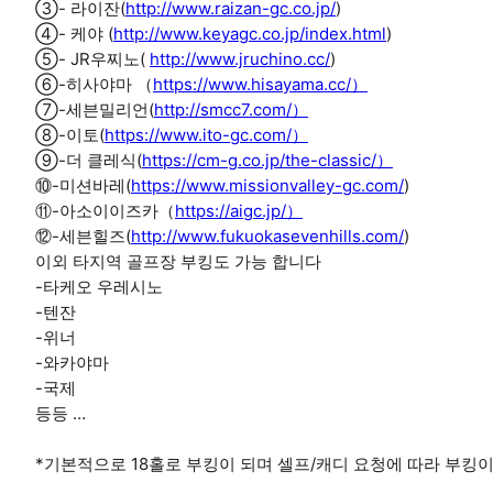
③- 라이잔(
http://www.raizan-gc.co.jp/
)
④- 케야 (
http://www.keyagc.co.jp/index.html
)
⑤- JR우찌노(
http://www.jruchino.cc/
)
⑥-히사야마 （
https://www.hisayama.cc/）
⑦-세븐밀리언(
http://smcc7.com/）
⑧-이토(
https://www.ito-gc.com/）
⑨-더 클레식(
https://cm-g.co.jp/the-classic/）
⑩-미션바레(
https://www.missionvalley-gc.com/
)
⑪-아소이이즈카（
https://aigc.jp/）
⑫-세븐힐즈(
http://www.fukuokasevenhills.com/
)
이외 타지역 골프장 부킹도 가능 합니다
-타케오 우레시노
-텐잔
-위너
-와카야마
-국제
등등 …
*기본적으로 18홀로 부킹이 되며 셀프/캐디 요청에 따라 부킹이