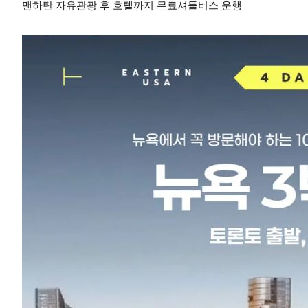
맨하탄 자유관광 후 호텔까지 무료셔틀버스 운행