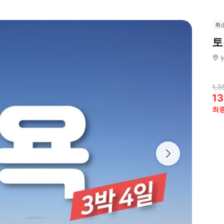
취
토
1,3
13
최