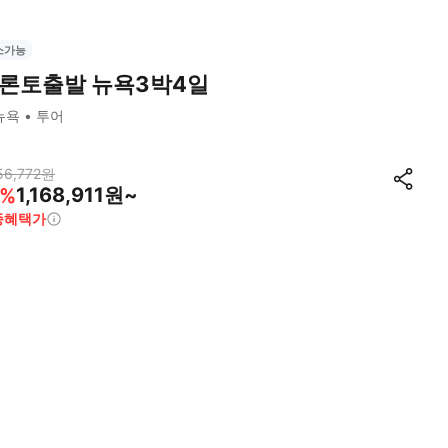
소가능
론토출발 뉴욕3박4일
뉴욕
투어
56,772
원
1,168,911원~
%
종혜택가