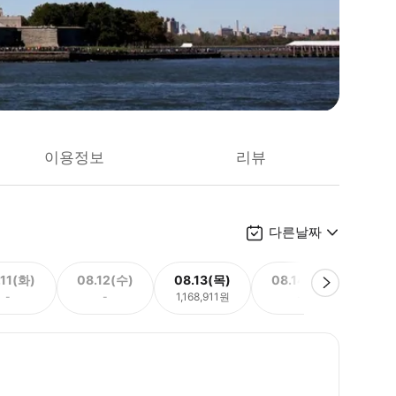
이용정보
리뷰
다른날짜
.11(화)
08.12(수)
08.13(목)
08.14(금)
08.
-
-
1,168,911원
-