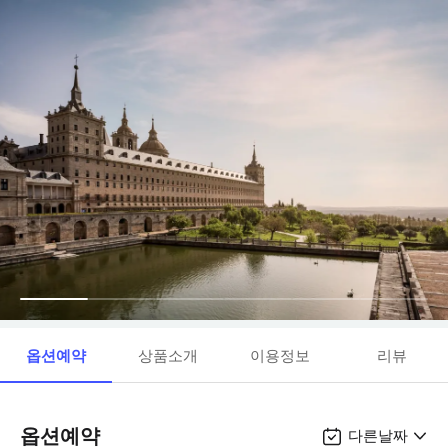
옵션예약
상품소개
이용정보
리뷰
옵션예약
다른날짜