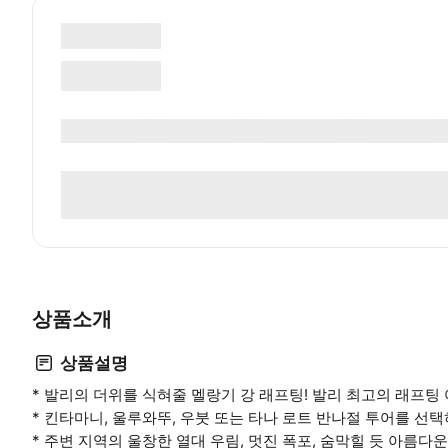
상품소개
상품설명
* 발리의 더위를 식혀줄 멜랑기 강 래프팅! 발리 최고의 래프팅
* 킨타마니, 울루와뚜, 우붓 또는 타나 로트 반나절 투어를 선
* 주변 지역의 울창한 열대 우림, 멋진 폭포, 숨막힐 듯 아름다