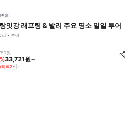
시확정
랑잇강 래프팅 & 발리 주요 명소 일일 투어
발리
투어
750
원
33,721원~
%
종혜택가