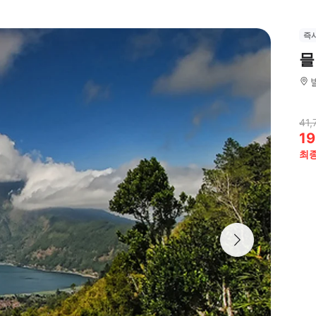
즉
믈
41,
19
최