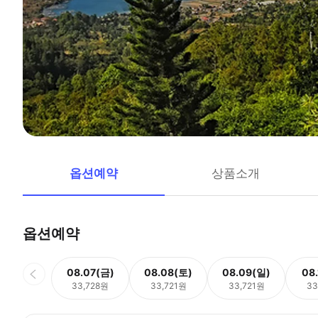
옵션예약
상품소개
옵션예약
08.07(금)
08.08(토)
08.09(일)
08
33,728원
33,721원
33,721원
33