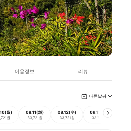
이용정보
리뷰
다른날짜
.10(월)
08.11(화)
08.12(수)
08.13(목)
08.
,721원
33,721원
33,721원
33,721원
33,