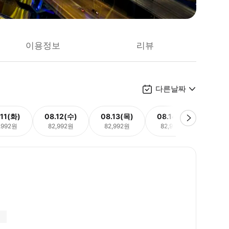
이용정보
리뷰
다른날짜
.11(화)
08.12(수)
08.13(목)
08.14(금)
08.
,992원
82,992원
82,992원
82,992원
82,