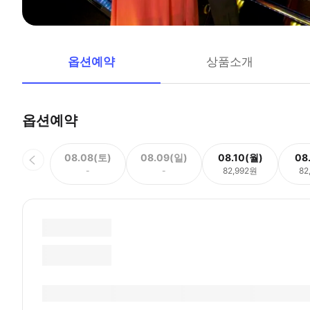
옵션예약
상품소개
옵션예약
08.08(토)
08.09(일)
08.10(월)
08
-
-
82,992원
82