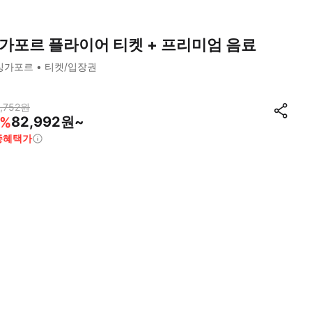
가포르 플라이어 티켓 + 프리미엄 음료
싱가포르
티켓/입장권
,752
원
82,992원~
%
종혜택가