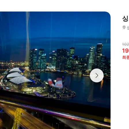
싱
102
19
최