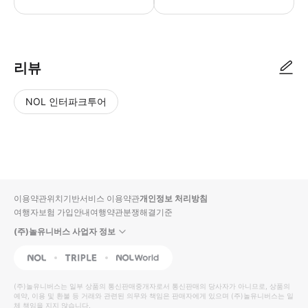
리뷰
NOL 인터파크투어
NOL
별
사
에서
점
진/
작성
높
동
된
은
영
리뷰
순
상
이용약관
위치기반서비스 이용약관
개인정보 처리방침
입니
여행자보험 가입안내
여행약관
분쟁해결기준
다.
(주)놀유니버스 사업자 정보
별
사
NOL
Triple
Interpark Global
점
진/
높
동
(주)놀유니버스
는 일부 상품의 통신판매중개자로서 통신판매의 당사자가 아니므로, 상품의
예약, 이용 및 환불 등 거래와 관련된 의무와 책임은 판매자에게 있으며
은
영
(주)놀유니버스
는 일
체 책임을 지지 않습니다.