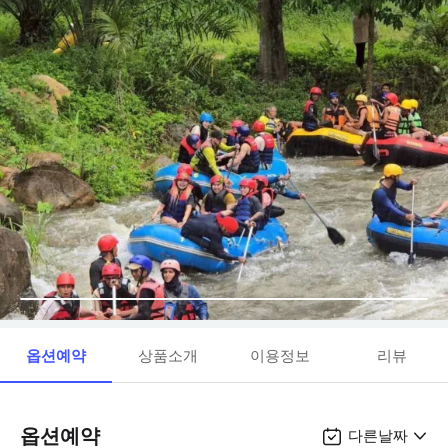
옵션예약
상품소개
이용정보
리뷰
옵션예약
다른날짜